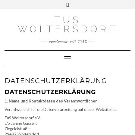
Skip
Toggle
to
header
content
TUS
WOLTERSDORF
sportverein seit 1962
Toggle Navigation
DATENSCHUTZERKLÄRUNG
DATENSCHUTZERKLÄRUNG
1. Name und Kontaktdaten des Verantwortlichen
Verantwortlich für die Datenverarbeitung auf dieser Website ist:
TuS Woltersdorf e.V.
c/o Janine Gassert
Ziegeleistraße
29497 Woltersdorf