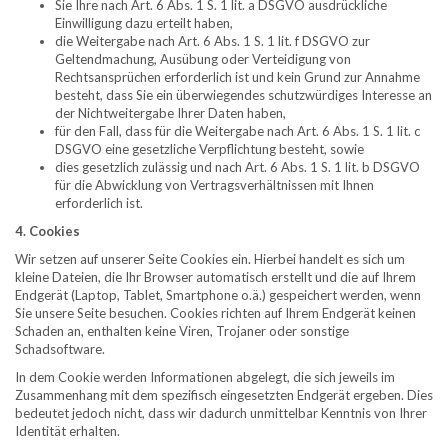
Sie Ihre nach Art. 6 Abs. 1 S. 1 lit. a DSGVO ausdrückliche
Einwilligung dazu erteilt haben,​
die Weitergabe nach Art. 6 Abs. 1 S. 1 lit. f DSGVO zur
Geltendmachung, Ausübung oder Verteidigung von
Rechtsansprüchen erforderlich ist und kein Grund zur Annahme
besteht, dass Sie ein überwiegendes schutzwürdiges Interesse an
der Nichtweitergabe Ihrer Daten haben,​
für den Fall, dass für die Weitergabe nach Art. 6 Abs. 1 S. 1 lit. c
DSGVO eine gesetzliche Verpflichtung besteht, sowie​
dies gesetzlich zulässig und nach Art. 6 Abs. 1 S. 1 lit. b DSGVO
für die Abwicklung von Vertragsverhältnissen mit Ihnen
erforderlich ist.​
4. Cookies
Wir setzen auf unserer Seite Cookies ein. Hierbei handelt es sich um
kleine Dateien, die Ihr Browser automatisch erstellt und die auf Ihrem
Endgerät (Laptop, Tablet, Smartphone o.ä.) gespeichert werden, wenn
Sie unsere Seite besuchen. Cookies richten auf Ihrem Endgerät keinen
Schaden an, enthalten keine Viren, Trojaner oder sonstige
Schadsoftware.​
In dem Cookie werden Informationen abgelegt, die sich jeweils im
Zusammenhang mit dem spezifisch eingesetzten Endgerät ergeben. Dies
bedeutet jedoch nicht, dass wir dadurch unmittelbar Kenntnis von Ihrer
Identität erhalten.​