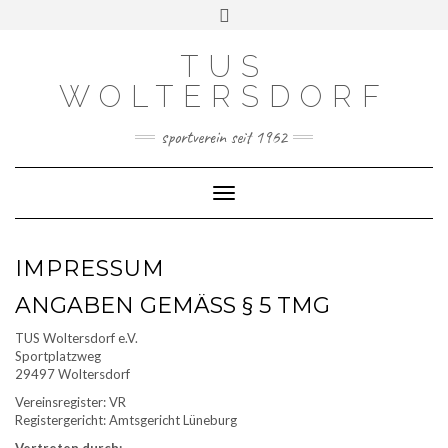
Skip
Toggle
to
header
content
TUS
WOLTERSDORF
sportverein seit 1962
Toggle Navigation
IMPRESSUM
ANGABEN GEMÄSS § 5 TMG
TUS Woltersdorf e.V.
Sportplatzweg
29497 Woltersdorf
Vereinsregister: VR
Registergericht: Amtsgericht Lüneburg